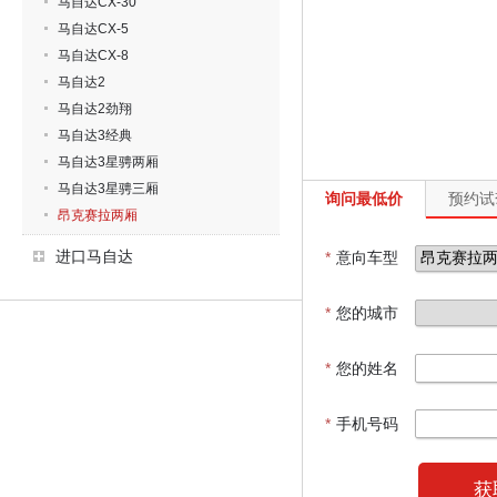
马自达CX-30
马自达CX-5
马自达CX-8
马自达2
马自达2劲翔
马自达3经典
马自达3星骋两厢
马自达3星骋三厢
询问最低价
预约试
昂克赛拉两厢
进口马自达
*
意向车型
*
您的城市
*
您的姓名
*
手机号码
获