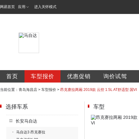
网易首页
应用
进入关怀模式
青岛海昌汽车销售
首页
车型报价
优惠促销
询价试驾
当前位置：
青岛海昌店
>
车型报价
>
昂克赛拉两厢 2019款 云控 1.5L AT舒适型 国VI
选择车系
车型
长安马自达
马自达3 昂克赛拉