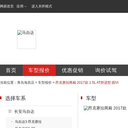
网易首页
应用
进入关怀模式
青岛海昌汽车销售
首页
车型报价
优惠促销
询价试驾
当前位置：
青岛海昌店
>
车型报价
>
昂克赛拉两厢 2017款 1.5L AT舒适型 国VI
选择车系
车型
长安马自达
马自达3 昂克赛拉