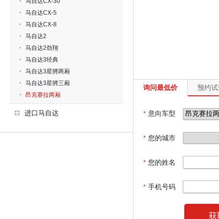
马自达CX-30
马自达CX-5
马自达CX-8
马自达2
马自达2劲翔
马自达3经典
马自达3星骋两厢
马自达3星骋三厢
询问最低价
预约试
昂克赛拉两厢
进口马自达
*
意向车型
*
您的城市
*
您的姓名
*
手机号码
获