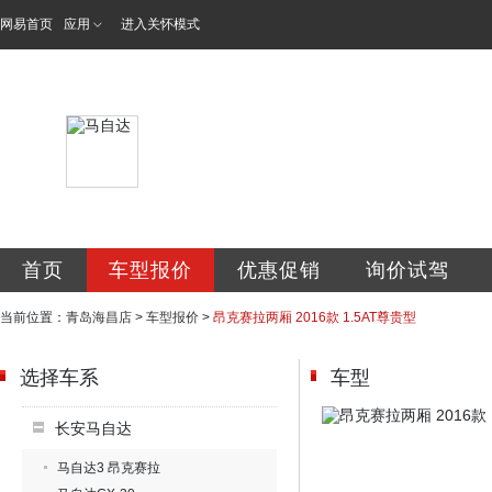
网易首页
应用
进入关怀模式
青岛海昌汽车销售
首页
车型报价
优惠促销
询价试驾
当前位置：
青岛海昌店
>
车型报价
>
昂克赛拉两厢 2016款 1.5AT尊贵型
选择车系
车型
长安马自达
马自达3 昂克赛拉