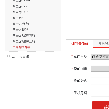
马自达CX-30
马自达CX-5
马自达CX-8
马自达2
马自达2劲翔
马自达3经典
马自达3星骋两厢
马自达3星骋三厢
询问最低价
预约试
昂克赛拉两厢
进口马自达
*
意向车型
*
您的城市
*
您的姓名
*
手机号码
获