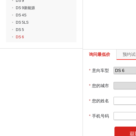
DS 9
DS 9新能源
DS 4S
DS 5LS
DS 5
DS 6
询问最低价
预约试
*
意向车型
*
您的城市
*
您的姓名
*
手机号码
获