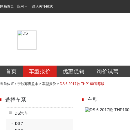
网易首页
应用
进入关怀模式
宁波鄞青盈丰汽车
首页
车型报价
优惠促销
询价试驾
当前位置：
宁波鄞青盈丰
>
车型报价
>
DS 6 2017款 THP160智尊版
选择车系
车型
DS汽车
DS 7