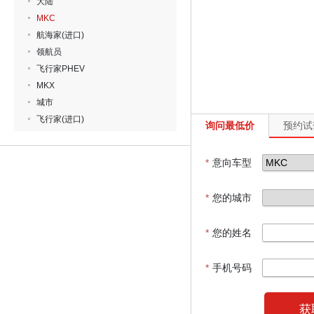
大陆
MKC
航海家(进口)
领航员
飞行家PHEV
MKX
城市
飞行家(进口)
询问最低价
预约试
*
意向车型
*
您的城市
*
您的姓名
*
手机号码
获