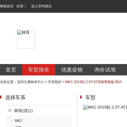
网易首页
应用
进入关怀模式
温州元通美腾汽车
首页
车型报价
优惠促销
询价试驾
当前位置：
温州元通林肯中心
>
车型报价
>
MKC 2019款 2.0T AT四驱尊雅版 国VI
选择车系
车型
林肯(进口)
MKZ