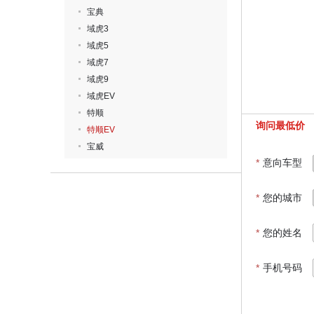
宝典
域虎3
域虎5
域虎7
域虎9
域虎EV
特顺
询问最低价
特顺EV
宝威
*
意向车型
*
您的城市
*
您的姓名
*
手机号码