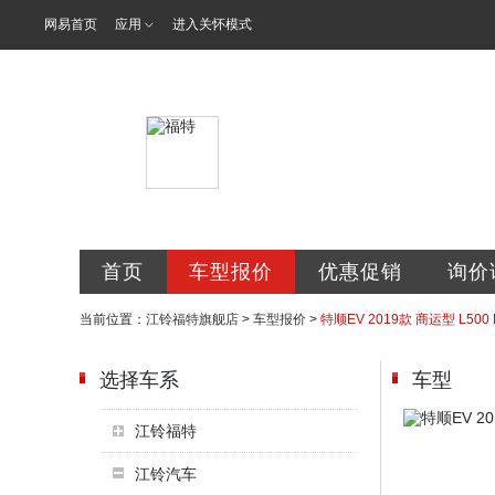
网易首页
应用
进入关怀模式
鞍山市和泰翔
首页
车型报价
优惠促销
询价
当前位置：
江铃福特旗舰店
>
车型报价
>
特顺EV 2019款 商运型 L50
选择车系
车型
江铃福特
江铃汽车