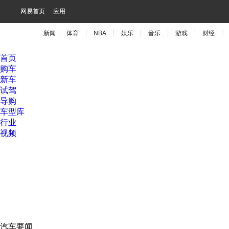
网易首页
应用
新闻
体育
NBA
娱乐
音乐
游戏
财经
首页
购车
新车
试驾
导购
车型库
行业
视频
汽车要闻