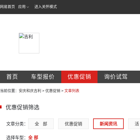
网易首页
应用
进入关怀模式
安庆和庆汽车销售
首页
车型报价
优惠促销
询价试驾
当前位置：
安庆和庆吉利
>
优惠促销
>
文章列表
优惠促销筛选
文章分类：
全   部
优惠促销
新闻资讯
活 
选择车型：
全 部