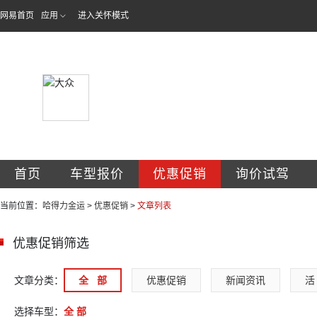
网易首页
应用
进入关怀模式
哈尔滨哈得力金运
首页
车型报价
优惠促销
询价试驾
当前位置：
哈得力金运
>
优惠促销
>
文章列表
优惠促销筛选
文章分类：
全   部
优惠促销
新闻资讯
活 
选择车型：
全 部